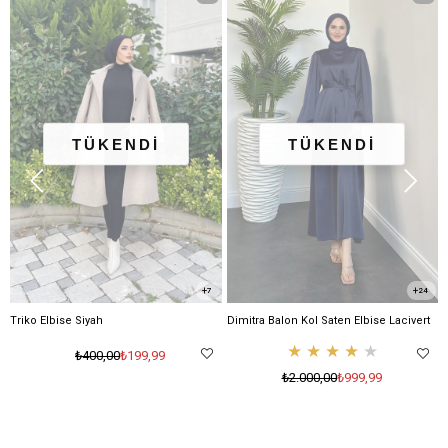
TÜKENDİ
TÜKENDİ
TÜKENDİ
7
24
Triko Elbise Siyah
Dimitra Balon Kol Saten Elbise Lacivert
★
★
★
★
★
₺199,99
₺400,00
₺999,99
₺2.000,00