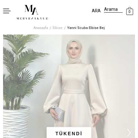
0
Anasayfa
Elbise
Yanni Scuba Elbise Bej
‹
›
TÜKENDİ