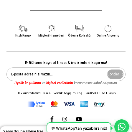
Hızlı Kargo
Müşteri Hizmetleri
Ödeme Kolaylığı
Online Alışveriş
E-Bültene kayıt ol fırsat & indirimleri kaçırma!
Gönder
Üyelik koşullarını
ve
kişisel verilerimin
korunmasını kabul ediyorum.
Hakkımızda
Gizlilik & Güvenlik
Değişim Koşulları
KVKK
Bize Ulaşın
💬 WhatsApp'tan yazabilirsiniz!
Yanni Scuba Elbise Bej
UZMAN
E-TICARET YONETIMI