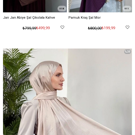
18
11
Jan Jan Abiye Şal Çikolata Kahve
Pamuk Kraş Şal Mor
₺499,99
₺199,99
₺799,99
₺800,00
%38