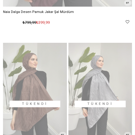
7
Naia Dalga Desen Pamuk Jakar Şal Mürdüm
₺399,99
₺799,99
TÜKENDI
TÜKENDI
7
7