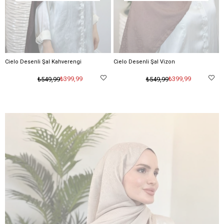
Cielo Desenli Şal Kahverengi
Cielo Desenli Şal Vizon
₺399,99
₺399,99
₺549,99
₺549,99