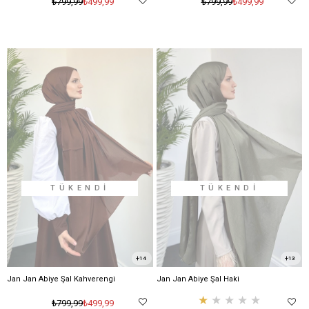
₺499,99
₺499,99
₺799,99
₺799,99
TÜKENDI
TÜKENDI
14
13
Jan Jan Abiye Şal Kahverengi
Jan Jan Abiye Şal Haki
★
★
★
★
★
₺499,99
₺799,99