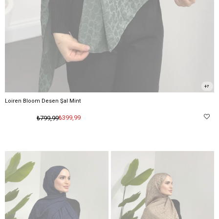
7
Loiren Bloom Desen Şal Mint
₺399,99
₺799,99