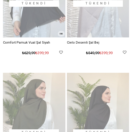
TÜKENDI
TÜKENDI
8
Comfort Pamuk Vual Şal Siyah
Cielo Desenli Şal Bej
₺399,99
₺399,99
₺629,99
₺549,99