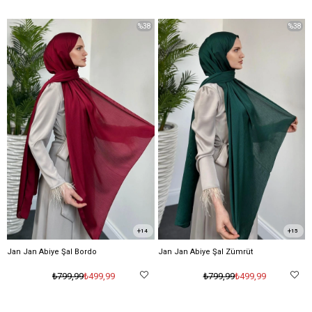
%38
%38
14
15
Jan Jan Abiye Şal Bordo
Jan Jan Abiye Şal Zümrüt
₺499,99
₺499,99
₺799,99
₺799,99