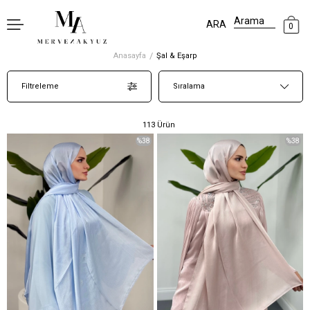
0
Anasayfa
Şal & Eşarp
Filtreleme
Sıralama
113 Ürün
%38
%38