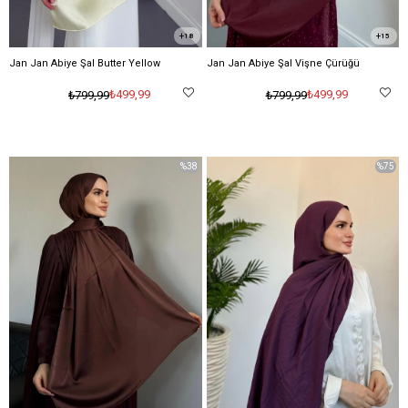
18
15
Jan Jan Abiye Şal Butter Yellow
Jan Jan Abiye Şal Vişne Çürüğü
₺499,99
₺499,99
₺799,99
₺799,99
%38
%75